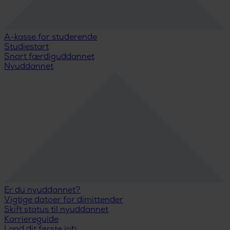
A-kasse for studerende
Studiestart
Snart færdiguddannet
Nyuddannet
Er du nyuddannet?
Vigtige datoer for dimittender
Skift status til nyuddannet
Karriereguide
Land dit første job