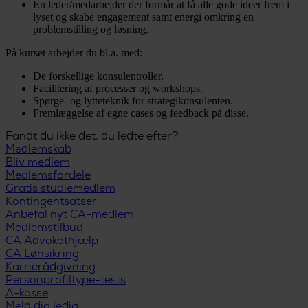
En leder/medarbejder der formår at få alle gode ideer frem i
lyset og skabe engagement samt energi omkring en
problemstilling og løsning.
På kurset arbejder du bl.a. med:
De forskellige konsulentroller.
Facilitering af processer og workshops.
Spørge- og lytteteknik for strategikonsulenten.
Fremlæggelse af egne cases og feedback på disse.
Fandt du ikke det, du ledte efter?
Medlemskab
Bliv medlem
Medlemsfordele
Gratis studiemedlem
Kontingentsatser
Anbefal nyt CA-medlem
Medlemstilbud
CA Advokathjælp
CA Lønsikring
Karrierådgivning
Personprofiltype-tests
A-kasse
Meld dig ledig