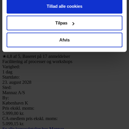
Tillad alle cookies
hjemmeside, i emails og i annoncer. Ønsker du senere
hen at ændre dit cookie-samtykke, kan du altid gøre det
ved at klikke på "Cookiepolitik" nederst på alle sider.
Tilpas
Ledelse
Strategikonsulentens rolle som facilitator
Afvis
- Mannaz A/S - 23-08-2028
★
4,8
af
5
,
Baseret på
17
anmeldelser
Facilitering af processer og workshops
Varighed:
1 dag
Startdato:
23. august 2028
Sted:
Mannaz A/S
By:
København K
Pris ekskl. moms:
5.999,00 kr.
CA-medlem pris ekskl. moms:
5.099,15 kr.
Se alle kursusdetaljer hos Mannaz