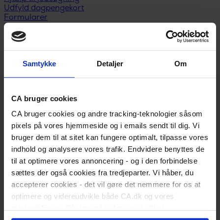
Udfyld dagpengekort
Formularer
Når du får job
Løntilskud og praktik
Medlemstilbud
CA Lønsikring
Samtykke
Detaljer
Om
CA Advokathjælp
Karriererådgivning
Kurser og uddannelse
Webinarer og events
CA bruger cookies
Medlemsfordele
Privatøkonomi
CA bruger cookies og andre tracking-teknologier såsom
Anbefal nyt medlem
pixels på vores hjemmeside og i emails sendt til dig. Vi
Kontakt
bruger dem til at sitet kan fungere optimalt, tilpasse vores
indhold og analysere vores trafik. Endvidere benyttes de
til at optimere vores annoncering - og i den forbindelse
sættes der også cookies fra tredjeparter. Vi håber, du
accepterer cookies - det vil gøre det nemmere for os at
optimere og videreudvikle både CA.dk og vores
markedsføring. På den måde bruges de til at
personalisere indhold til dig, herunder på vores