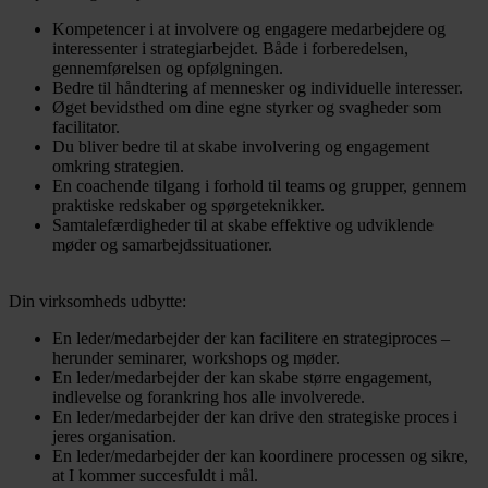
Kompetencer i at involvere og engagere medarbejdere og
interessenter i strategiarbejdet. Både i forberedelsen,
gennemførelsen og opfølgningen.
Bedre til håndtering af mennesker og individuelle interesser.
Øget bevidsthed om dine egne styrker og svagheder som
facilitator.
Du bliver bedre til at skabe involvering og engagement
omkring strategien.
En coachende tilgang i forhold til teams og grupper, gennem
praktiske redskaber og spørgeteknikker.
Samtalefærdigheder til at skabe effektive og udviklende
møder og samarbejdssituationer.
Din virksomheds udbytte:
En leder/medarbejder der kan facilitere en strategiproces –
herunder seminarer, workshops og møder.
En leder/medarbejder der kan skabe større engagement,
indlevelse og forankring hos alle involverede.
En leder/medarbejder der kan drive den strategiske proces i
jeres organisation.
En leder/medarbejder der kan koordinere processen og sikre,
at I kommer succesfuldt i mål.