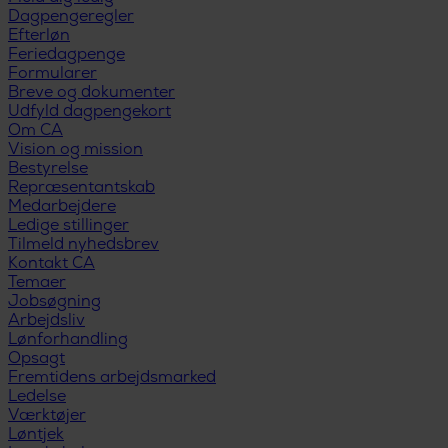
Dagpengeregler
Efterløn
Feriedagpenge
Formularer
Breve og dokumenter
Udfyld dagpengekort
Om CA
Vision og mission
Bestyrelse
Repræsentantskab
Medarbejdere
Ledige stillinger
Tilmeld nyhedsbrev
Kontakt CA
Temaer
Jobsøgning
Arbejdsliv
Lønforhandling
Opsagt
Fremtidens arbejdsmarked
Ledelse
Værktøjer
Løntjek