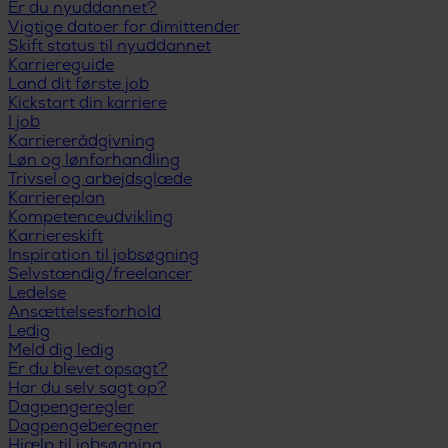
Er du nyuddannet?
Vigtige datoer for dimittender
Skift status til nyuddannet
Karriereguide
Land dit første job
Kickstart din karriere
I job
Karriererådgivning
Løn og lønforhandling
Trivsel og arbejdsglæde
Karriereplan
Kompetenceudvikling
Karriereskift
Inspiration til jobsøgning
Selvstændig/freelancer
Ledelse
Ansættelsesforhold
Ledig
Meld dig ledig
Er du blevet opsagt?
Har du selv sagt op?
Dagpengeregler
Dagpengeberegner
Hjælp til jobsøgning