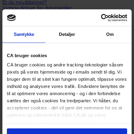
Er du nyuddannet?
Vigtige datoer for dimittender
Skift status til nyuddannet
Karriereguide
Land dit første job
Kickstart din karriere
Samtykke
Detaljer
Om
I job
Karriererådgivning
Løn og lønforhandling
Trivsel og arbejdsglæde
CA bruger cookies
Karriereplan
CA bruger cookies og andre tracking-teknologier såsom
Kompetenceudvikling
Karriereskift
pixels på vores hjemmeside og i emails sendt til dig. Vi
Inspiration til jobsøgning
bruger dem til at sitet kan fungere optimalt, tilpasse vores
Selvstændig/freelancer
indhold og analysere vores trafik. Endvidere benyttes de
Ledelse
Ansættelsesforhold
til at optimere vores annoncering - og i den forbindelse
Ledig
sættes der også cookies fra tredjeparter. Vi håber, du
Meld dig ledig
accepterer cookies - det vil gøre det nemmere for os at
Er du blevet opsagt?
optimere og videreudvikle både CA.dk og vores
Har du selv sagt op?
Dagpengeregler
markedsføring. På den måde bruges de til at
Dagpengeberegner
personalisere indhold til dig, herunder på vores
Hjælp til jobsøgning