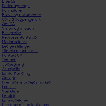
Efterløn
Feriedagpenge
Formularer
Breve og dokumenter
Udfyld dagpengekort
Om CA
Vision og mission
Bestyrelse
Repræsentantskab
Medarbejdere
Ledige stillinger
Tilmeld nyhedsbrev
Kontakt CA
Temaer
Jobsøgning
Arbejdsliv
Lønforhandling
Opsagt
Fremtidens arbejdsmarked
Ledelse
Værktøjer
Løntjek
Lønskabeloner
Personprofil og logisk test