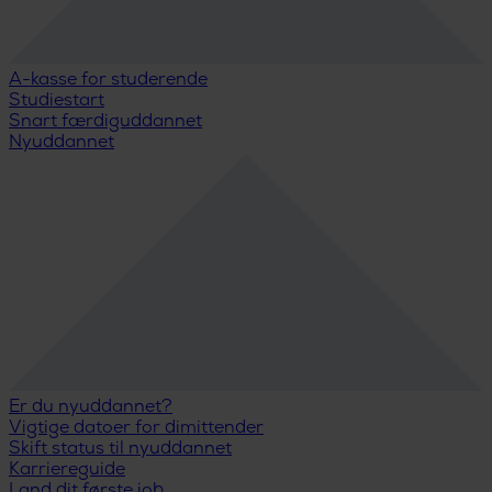
A-kasse for studerende
Studiestart
Snart færdiguddannet
Nyuddannet
Er du nyuddannet?
Vigtige datoer for dimittender
Skift status til nyuddannet
Karriereguide
Land dit første job