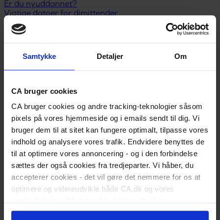
Er du nyuddannet?
Vigtige datoer for dimittender
Skift status til nyuddannet
Karriereguide
Land dit første job
Kickstart din karriere
Samtykke
Detaljer
Om
I job
Karriererådgivning
Løn og lønforhandling
Trivsel og arbejdsglæde
CA bruger cookies
Karriereplan
CA bruger cookies og andre tracking-teknologier såsom
Kompetenceudvikling
Karriereskift
pixels på vores hjemmeside og i emails sendt til dig. Vi
Inspiration til jobsøgning
bruger dem til at sitet kan fungere optimalt, tilpasse vores
Selvstændig/freelancer
indhold og analysere vores trafik. Endvidere benyttes de
Ledelse
Ansættelsesforhold
til at optimere vores annoncering - og i den forbindelse
Ledig
sættes der også cookies fra tredjeparter. Vi håber, du
Meld dig ledig
accepterer cookies - det vil gøre det nemmere for os at
Er du blevet opsagt?
optimere og videreudvikle både CA.dk og vores
Har du selv sagt op?
Dagpengeregler
markedsføring. På den måde bruges de til at
Dagpengeberegner
personalisere indhold til dig, herunder på vores
Hjælp til jobsøgning