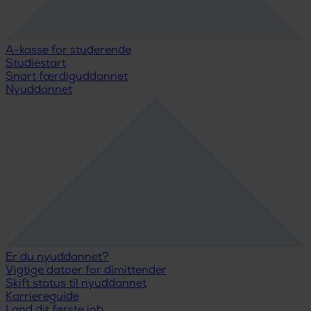
A-kasse for studerende
Studiestart
Snart færdiguddannet
Nyuddannet
Er du nyuddannet?
Vigtige datoer for dimittender
Skift status til nyuddannet
Karriereguide
Land dit første job