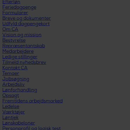
Efterløn
Feriedagpenge
Formularer
Breve og dokumenter
Udfyld dagpengekort
Om CA
Vision og mission
Bestyrelse
Repræsentantskab
Medarbejdere
Ledige stillinger
Tilmeld nyhedsbrev
Kontakt CA
Temaer
Jobsøgning
Arbejdsliv
Lønforhandling
Opsagt
Fremtidens arbejdsmarked
Ledelse
Værktøjer
Løntjek
Lønskabeloner
Personprofil og logisk test