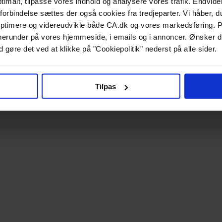
ptimalt, tilpasse vores indhold og analysere vores trafik. Endvide
forbindelse sættes der også cookies fra tredjeparter. Vi håber, du
ptimere og videreudvikle både CA.dk og vores markedsføring. P
g, herunder på vores hjemmeside, i emails og i annoncer. Ønsker 
 gøre det ved at klikke på "Cookiepolitik" nederst på alle sider.
Tilpas