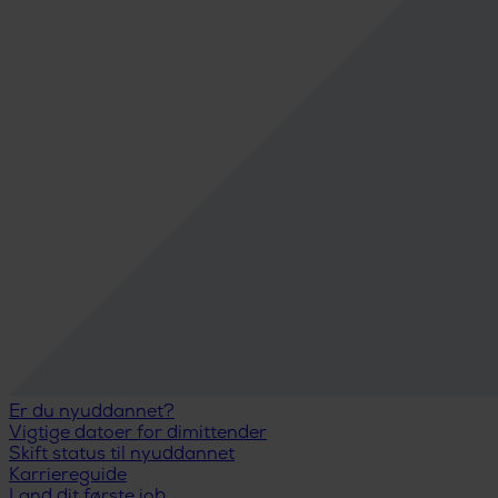
Er du nyuddannet?
Vigtige datoer for dimittender
Skift status til nyuddannet
Karriereguide
Land dit første job