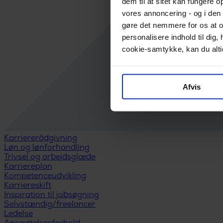
dem til at sitet kan fungere o
vores annoncering - og i den 
gøre det nemmere for os at o
personalisere indhold til di
cookie-samtykke, kan du altid
Afvis
Karriererådgivning
Løn og lønforhandling
Trivsel og arbejdsglæde
Karriereplan
Kompetenceudvikling
Karriereskift
Inspiration til jobsøgning
Selvstændig/freelancer
Ledelse